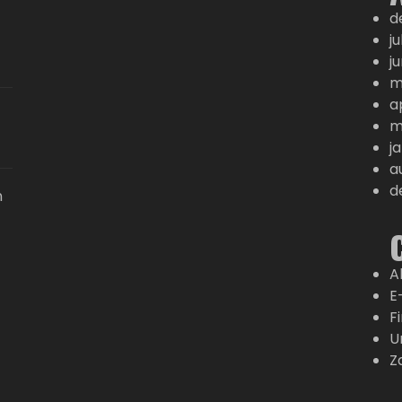
d
j
j
m
a
m
j
a
d
n
A
E
F
U
Z