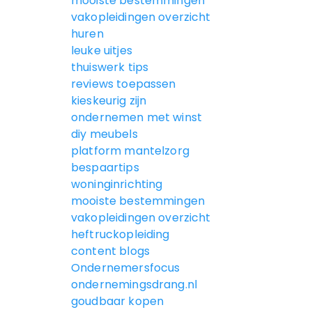
mooiste bestemmingen
vakopleidingen overzicht
huren
leuke uitjes
thuiswerk tips
reviews toepassen
kieskeurig zijn
ondernemen met winst
diy meubels
platform mantelzorg
bespaartips
woninginrichting
mooiste bestemmingen
vakopleidingen overzicht
heftruckopleiding
content blogs
Ondernemersfocus
ondernemingsdrang.nl
goudbaar kopen