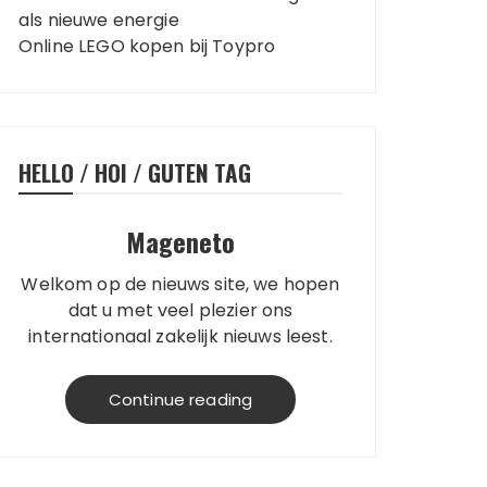
als nieuwe energie
Online LEGO kopen bij Toypro
HELLO / HOI / GUTEN TAG
Mageneto
Welkom op de nieuws site, we hopen
dat u met veel plezier ons
internationaal zakelijk nieuws leest.
Willkommen auf der
Nachrichtenseite. Wir wünschen
Continue reading
Ihnen viel Spaß beim Lesen unserer
internationalen
Wirtschaftsnachrichten. Welcome