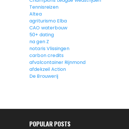
Champions League wedstrijden
Tennisreizen
Altea
agriturismo Elba
CAO waterbouw
50+ dating
na gen Z
notaris Vlissingen
carbon credits
afvalcontainer Rijnmond
afdekzeil Action
De Brouwerij
POPULAR POSTS