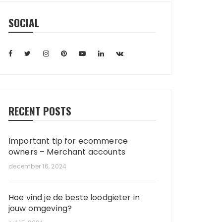
to the news site, we hope you enjoy
reading our international business
SOCIAL
news
RECENT POSTS
Important tip for ecommerce
owners – Merchant accounts
december 16, 2024
Hoe vind je de beste loodgieter in
jouw omgeving?